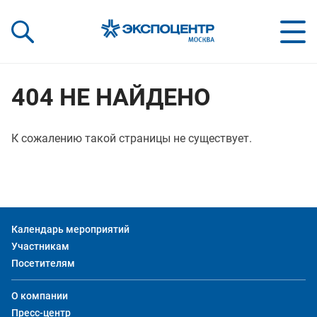
«Экспоцентр»:
Our Shows:
выставки вашего усп
a Key to Your Success
404 НЕ НАЙДЕНО
К сожалению такой страницы не существует.
Календарь мероприятий
Участникам
Посетителям
О компании
Пресс-центр