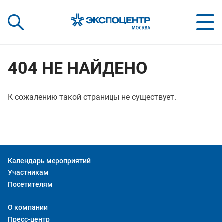
«Экспоцентр»:
Our Shows:
выставки вашего усп
a Key to Your Success
404 НЕ НАЙДЕНО
К сожалению такой страницы не существует.
Календарь мероприятий
Участникам
Посетителям
О компании
Пресс-центр