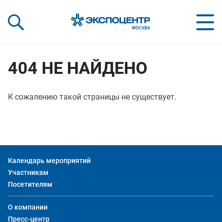
«Экспоцентр»:
Our Shows:
выставки вашего усп
a Key to Your Success
404 НЕ НАЙДЕНО
К сожалению такой страницы не существует.
Календарь мероприятий
Участникам
Посетителям
О компании
Пресс-центр