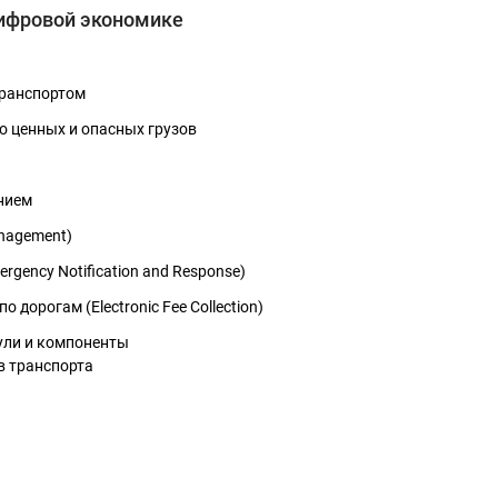
цифровой экономике
D
C
Администрация
Павильон 5
Павильон 5
Павильон 5
Павильон 5
транспортом
Администрация
с-
с-
р
р
ЗАЛ 3
ЗАЛ 1
ЗАЛ 2
ЗАЛ 4
о ценных и опасных грузов
К
Южный вход
нием
nagement)
gency Notification and Response)
ре
 дорогам (Electronic Fee Collection)
ули и компоненты
в транспорта