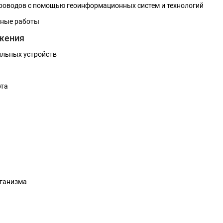
проводов с помощью геоинформационных систем и технологий
чные работы
ожения
льных устройств
рта
рганизма