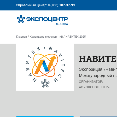
«Экспоцентр»:
Our Shows:
Справочный центр:
8 (800) 707-37-99
выставки вашего усп
a Key to Your Success
Главная
/
Календарь мероприятий
/
НАВИТЕХ-2025
НАВИТЕ
Экспозиция «Навига
Международный н
ОРГАНИЗАТОР:
АО «ЭКСПОЦЕНТР»