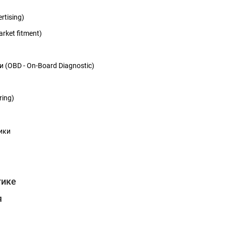
tising)
ket fitment)
(OBD - On-Board Diagnostic)
ing)
ики
тике
я