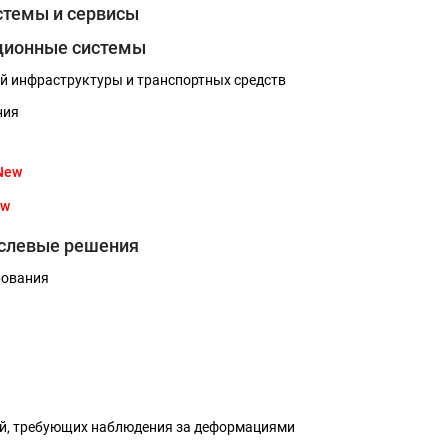
стемы и сервисы
ционные системы
й инфраструктуры и транспортных средств
ния
New
ew
аслевые решения
рования
ий, требующих наблюдения за деформациями