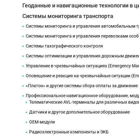
Геоданные и навигационные технологии в 
Системы мониторинга транспорта
Сервис-
Сервис-
Системы мониторинга и управления автомобильным 
Конгрес
Конгрес
бюро
бюро
цент
цент
Системы мониторинга и управления перевозками особ
Системы тахографического контроля
Системы оптимизации и управления дорожным движе
Храм преподобного
Серафима Саровского
Управление в чрезвычайных ситуациях (Emergency Ma
Ст. м.
Оповещение и реакция на чрезвычайные ситуации (Emer
«Деловой центр»
«Платон» и другие системы сбора оплаты за движение по
Профессиональное навигационное оборудование, мод
Телематические AVL-терминалы для различных видо
Датчики и другое дополнительное оборудование
OEM-модули
Радиоэлектронные компоненты и ЭКБ