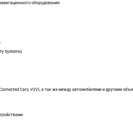
навигационного оборудования
ь
ty Systems)
ected Cars, V2V), а так же между автомобилями и другими объектами
стройствами