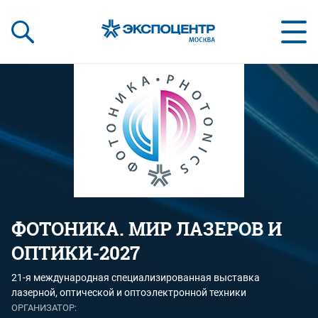
«Экспоцентр»:
Our Shows:
выставки вашего усп
a Key to Your Success
ФОТОНИКА. МИР ЛАЗЕРОВ И
ОПТИКИ-2027
21-я международная специализированная выставка
лазерной, оптической и оптоэлектронной техники
ОРГАНИЗАТОР: