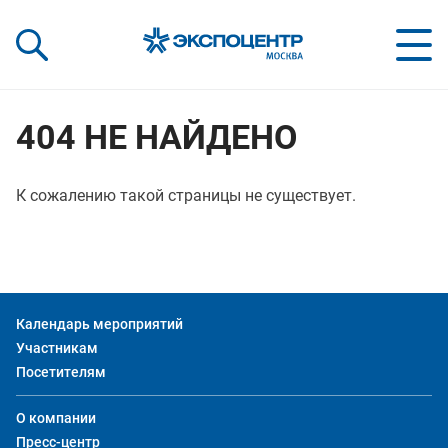
«Экспоцентр»:
Our Shows:
выставки вашего усп
a Key to Your Success
404 НЕ НАЙДЕНО
К сожалению такой страницы не существует.
Календарь мероприятий
Участникам
Посетителям
О компании
Пресс-центр