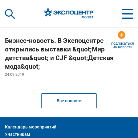
«Экспоцентр»:
Our Shows:
выставки вашего усп
a Key to Your Success
Бизнес-новость. В Экспоцентре
подписаться
на новости
открылись выставки &quot;Мир
детства&quot; и CJF &quot;Детская
мода&quot;
24.09.2019
Все новости
Календарь мероприятий
Участникам