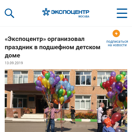
«Экспоцентр»:
Our Shows:
выставки вашего усп
a Key to Your Success
«Экспоцентр» организовал
подписаться
на новости
праздник в подшефном детском
доме
13.09.2019