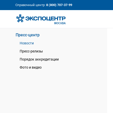
«Экспоцентр»:
Our Shows:
Справочный центр:
8 (800) 707-37-99
выставки вашего усп
a Key to Your Success
Пресс-центр
Новости
Пресс-релизы
Порядок аккредитации
Фото и видео