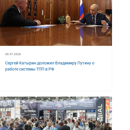
09.07.2026
Сергей Катырин доложил Владимиру Путину о
работе системы ТПП в РФ