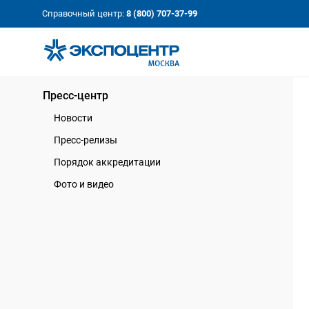
«Экспоцентр»:
Our Shows:
Справочный центр:
8 (800) 707-37-99
выставки вашего усп
a Key to Your Success
Пресс-центр
Новости
Пресс-релизы
Порядок аккредитации
Фото и видео