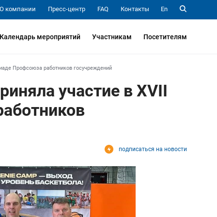
О компании
Пресс-центр
FAQ
Контакты
En
Календарь мероприятий
Участникам
Посетителям
акиаде Профсоюза работников госучреждений
иняла участие в XVII
работников
подписаться на новости