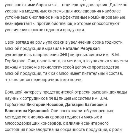
успешно с ними бороться», – подчеркнул докладчик. Далее он
указал на модельные системы для исследования наиболее
устойчивых биопленок и на эффективные комбинированные
дезинфектанты против биопленок, которые способствуют
увеличению сроков годности продукции.
Свой взгляд на роль упаковки в увеличении срока годности
мясной продукции выразила
Наталья Ревуцкая
,
руководитель направления ФНЦ пищевых систем им. В.М.
Горбатова. Она, в частности, отметила, что упаковка является
важным звеном в технологической цепочке производства
мясной продукции, так как мясо имеет питательный состав,
что является первопричиной его порчи.
Большой интерес у представителей отрасли вызвали доклады
научных сотрудников ФНЦ пищевых систем им. В.М.
Горбатова
Виктории Носовой
,
Дагмары Батаевой
и
Валентины Крыловой
. Они рассказали об ускоренных
методах установления сроков годности мясных и
мясосодержащих консервов, о влиянии санитарного
состояния производства на сохранность продукции, о роли