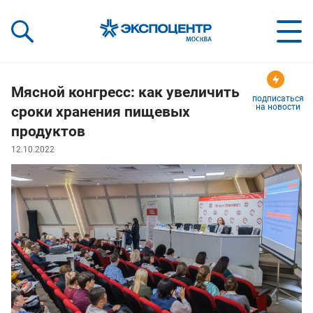
«Экспоцентр»:
Our Shows:
выставки вашего усп
a Key to Your Success
Мясной конгресс: как увеличить
подписаться
на новости
сроки хранения пищевых
продуктов
12.10.2022