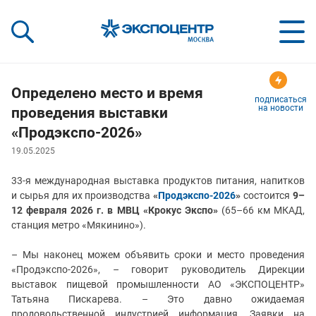
«Экспоцентр»:
Our Shows:
выставки вашего усп
a Key to Your Success
Определено место и время
подписаться
на новости
проведения выставки
«Продэкспо-2026»
19.05.2025
33-я международная выставка продуктов питания, напитков
и сырья для их производства
«
Продэкспо-2026
»
состоится
9–
12 февраля 2026 г. в МВЦ «Крокус Экспо»
(65–66 км МКАД,
станция метро «Мякинино»).
– Мы наконец можем объявить сроки и место проведения
«Продэкспо-2026», – говорит руководитель Дирекции
выставок пищевой промышленности АО «ЭКСПОЦЕНТР»
Татьяна Пискарева. – Это давно ожидаемая
продовольственной индустрией информация. Заявки на