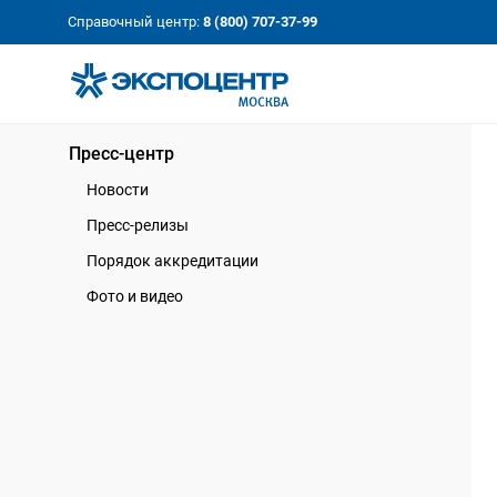
«Экспоцентр»:
Our Shows:
Справочный центр:
8 (800) 707-37-99
выставки вашего усп
a Key to Your Success
Пресс-центр
Новости
Пресс-релизы
Порядок аккредитации
Фото и видео