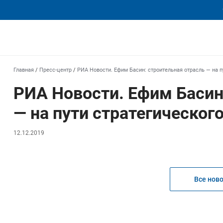
еха
Главная
/
Пресс-центр
/
РИА Новости. Ефим Басин: строительная отрасль — на п
РИА Новости. Ефим Басин
— на пути стратегическог
12.12.2019
Все нов