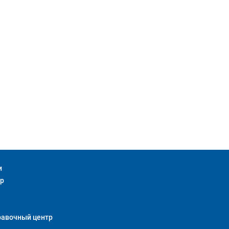
и
тр
равочный центр