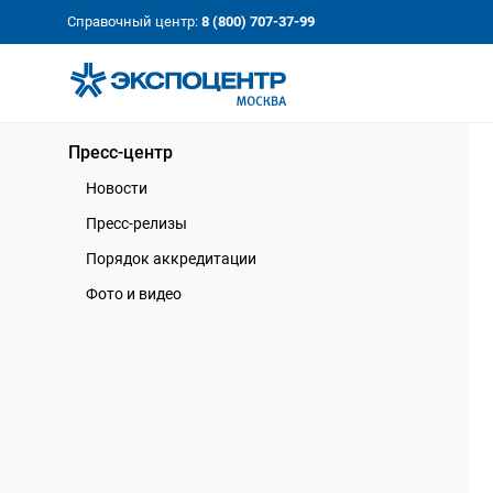
«Экспоцентр»:
Our Shows:
Справочный центр:
8 (800) 707-37-99
выставки вашего усп
a Key to Your Success
Пресс-центр
Новости
Пресс-релизы
Порядок аккредитации
Фото и видео