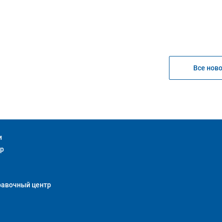
Все нов
и
тр
равочный центр