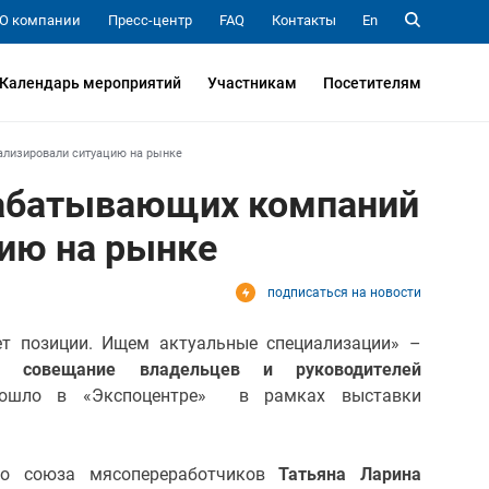
О компании
Пресс-центр
FAQ
Контакты
En
Календарь мероприятий
Участникам
Посетителям
ализировали ситуацию на рынке
рабатывающих компаний
ию на рынке
подписаться на новости
ет позиции. Ищем актуальные специализации» –
е совещание владельцев и руководителей
рошло в «Экспоцентре» в рамках выставки
го союза мясопереработчиков
Татьяна Ларина