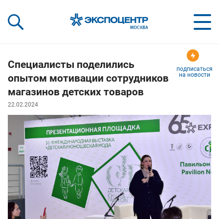
«Экспоцентр»:
Our Shows:
выставки вашего усп
a Key to Your Success
Специалисты поделились
подписаться
на новости
опытом мотивации сотрудников
магазинов детских товаров
22.02.2024