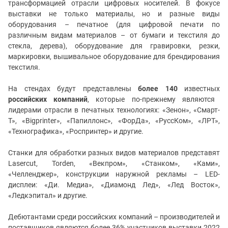
трансформацией отрасли цифровых носителей. В фокусе
выставки не только материалы, но и разные виды
оборудования – печатное (для цифровой печати по
различным видам материалов – от бумаги и текстиля до
стекла, дерева), оборудование для гравировки, резки,
маркировки, вышивальное оборудование для брендирования
текстиля.
На стендах будут представлены
более 140
известных
российских компаний
, которые по-прежнему являются
лидерами отрасли в печатных технологиях: «Зенон», «Смарт-
Т», «Bigprinter», «Папиллонс», «ФорДа», «РуссКом», «ЛРТ»,
«Технографика», «Роспринтер» и другие.
Станки для обработки разных видов материалов представят
Lasercut, Torden, «Векпром», «Станком», «Ками»,
«Челленджер», конструкции наружной рекламы – LED-
дисплеи: «Ди. Медиа», «Диамонд Лед», «Лед Восток»,
«Ледкэпитал» и другие.
Дебютантами среди российских компаний – производителей и
поставщиков являются более 36% участников выставки 2022