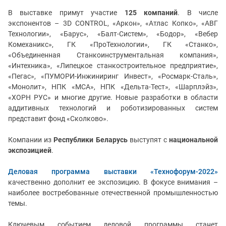
В выставке примут участие
125 компаний
.
В числе
экспонентов – 3D CONTROL, «Аркон», «Атлас Копко», «АВГ
Технологии», «Барус», «Балт-Систем», «Бодор», «Вебер
Комеханикс», ГК «ПроТехнологии», ГК «Станко»,
«Объединенная Станкоинструментальная компания»,
«Интехника», «Липецкое станкостроительное предприятие»,
«Пегас», «ПУМОРИ-Инжиниринг Инвест», «Росмарк-Сталь»,
«Монолит», НПК «МСА», НПК «Дельта-Тест», «Шарплэйз»,
«ХОРН РУС» и многие другие. Новые разработки в области
аддитивных технологий и роботизированных систем
представит фонд «Сколково».
Компании из
Республики Беларусь
выступят с
национальной
экспозицией
.
Деловая программа выставки «Технофорум-2022»
качественно дополнит ее экспозицию. В фокусе внимания –
наиболее востребованные отечественной промышленностью
темы.
Ключевым событием деловой программы станет