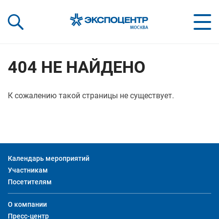
«Экспоцентр»:
Our Shows:
выставки вашего усп
a Key to Your Success
404 НЕ НАЙДЕНО
К сожалению такой страницы не существует.
Календарь мероприятий
Участникам
Посетителям
О компании
Пресс-центр