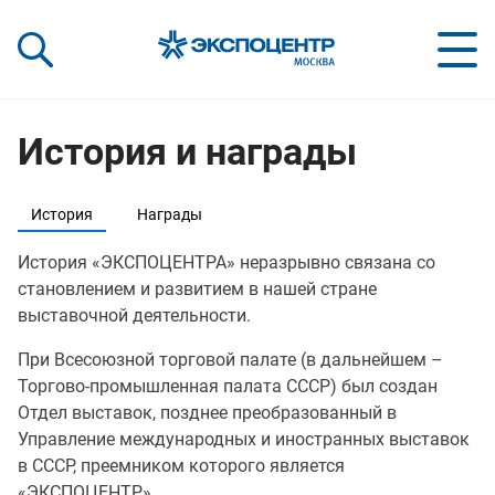
«Экспоцентр»:
Our Shows:
выставки вашего усп
a Key to Your Success
История и награды
История
Награды
История «ЭКСПОЦЕНТРА» неразрывно связана со
становлением и развитием в нашей стране
выставочной деятельности.
При Всесоюзной торговой палате (в дальнейшем –
Торгово-промышленная палата СССР) был создан
Отдел выставок, позднее преобразованный в
Управление международных и иностранных выставок
в СССР, преемником которого является
«ЭКСПОЦЕНТР».