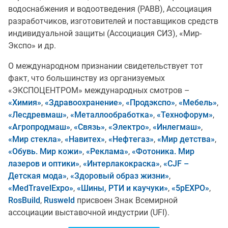
водоснабжения и водоотведения (РАВВ), Ассоциация
разработчиков, изготовителей и поставщиков средств
индивидуальной защиты (Ассоциация СИЗ), «Мир-
Экспо» и др.
О международном признании свидетельствует тот
факт, что большинству из организуемых
«ЭКСПОЦЕНТРОМ» международных смотров –
«Химия»
,
«Здравоохранение»
,
«Продэкспо»
,
«Мебель»
,
«Лесдревмаш»
,
«Металлообработка»
,
«Технофорум»
,
«Агропродмаш»
,
«Связь»
,
«Электро»
,
«Инлегмаш»
,
«Мир стекла»
,
«Навитех»
,
«Нефтегаз»
,
«Мир детства»
,
«Обувь. Мир кожи»
,
«Реклама»
,
«Фотоника. Мир
лазеров и оптики»
,
«Интерлакокраска»
,
«CJF –
Детская мода»
,
«Здоровый образ жизни»
,
«MedTravelExpo»
,
«Шины, РТИ и каучуки»
,
«5pEXPO»
,
RosBuild
,
Rusweld
присвоен Знак Всемирной
ассоциации выставочной индустрии (UFI).