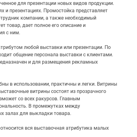
аченное для презентации новых видов продукции.
ях и презентациях. Промостойка представляет
сотрудник компании, а также необходимый
т товар, дает полное его описание и
я с ним.
атрибутом любой выставки или презентации. По
сходит общение персонала выставки с клиентами.
редназначен и для размещения рекламных
ны в использовании, практичны и легки. Витрины
выставочные витрины состоят из прозрачного
озможет со всех ракурсов. Главным
ональность. В промежутках между
х залах для выкладки товара.
 относится вся выставочная атрибутика малых