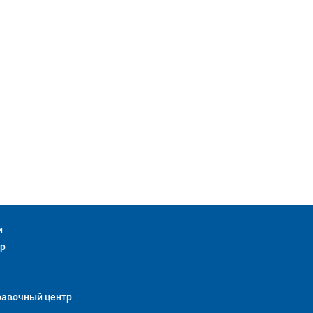
и
тр
равочный центр