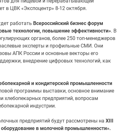
ентов для пищевой и перерабатывающей
ет в ЦВК «Экспоцентр» 8-12 октября.
будет работать
Всероссийский бизнес форум
ровые технологии, повышение эффективности»
. В
егулирующих органов, более 250 топ-менеджеров
раслевые эксперты и профильные СМИ. Они
ызовы АПК России и основные векторы его
оддержки, внедрение цифровых технологий, как
хлебопекарной и кондитерской промышленности
еловой программы выставки, основное внимание
ии хлебопекарных предприятий, вопросам
ебопекарной индустрии.
олочных предприятий будут рассмотрены на
XIII
 оборудование в молочной промышленности».