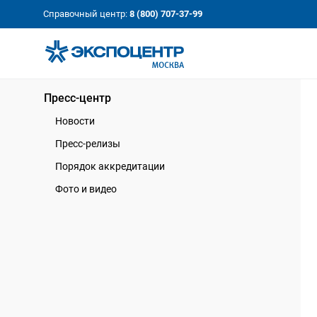
«Экспоцентр»:
Our Shows:
Справочный центр:
8 (800) 707-37-99
выставки вашего усп
a Key to Your Success
Пресс-центр
Новости
Пресс-релизы
Порядок аккредитации
Фото и видео