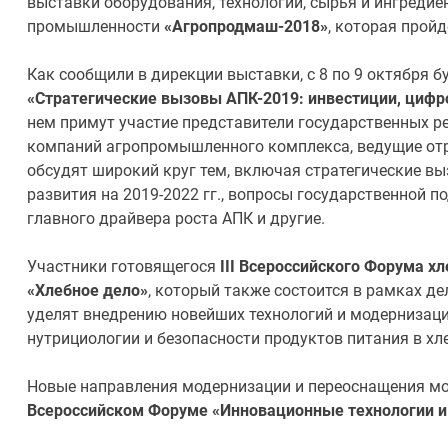
выставки оборудования, технологий, сырья и ингреди
промышленности
«Агропродмаш-2018»
, которая пройд
Как сообщили в дирекции выставки, с 8 по 9 октября 
«Стратегические вызовы АПК-2019: инвестиции, циф
нем примут участие представители государственных р
компаний агропромышленного комплекса, ведущие от
обсудят широкий круг тем, включая стратегические в
развития на 2019-2022 гг., вопросы государственной п
главного драйвера роста АПК и другие.
Участники готовящегося
III Всероссийского Форума 
«Хлебное дело»
, который также состоится в рамках д
уделят внедрению новейших технологий и модернизац
нутрициологии и безопасности продуктов питания в хл
Новые направления модернизации и переоснащения м
Всероссийском Форуме «Инновационные технологии и