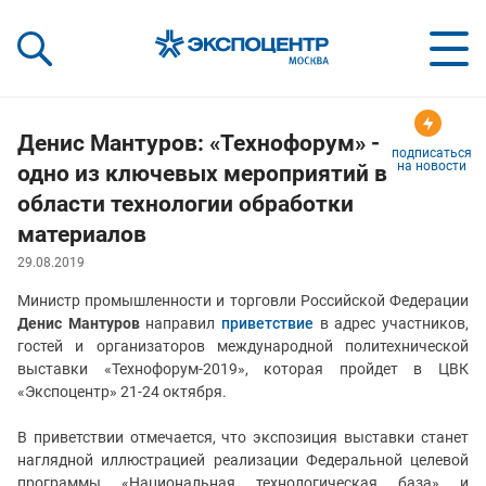
«Экспоцентр»:
Our Shows:
выставки вашего усп
a Key to Your Success
Денис Мантуров: «Технофорум» -
подписаться
на новости
одно из ключевых мероприятий в
области технологии обработки
материалов
29.08.2019
Министр промышленности и торговли Российской Федерации
Денис Мантуров
направил
приветствие
в адрес участников,
гостей и организаторов международной политехнической
выставки «Технофорум-2019», которая пройдет в ЦВК
«Экспоцентр» 21-24 октября.
В приветствии отмечается, что экспозиция выставки станет
наглядной иллюстрацией реализации Федеральной целевой
программы «Национальная технологическая база» и