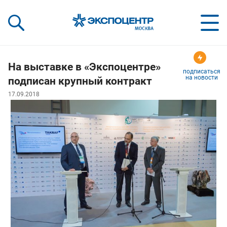
«Экспоцентр»:
Our Shows:
выставки вашего усп
a Key to Your Success
На выставке в «Экспоцентре»
подписаться
на новости
подписан крупный контракт
17.09.2018