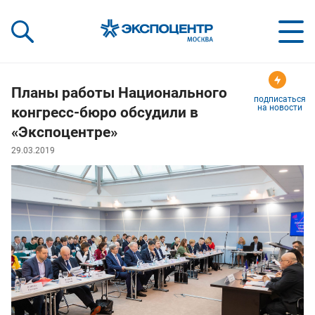
«Экспоцентр»:
Our Shows:
выставки вашего усп
a Key to Your Success
Планы работы Национального
подписаться
на новости
конгресс-бюро обсудили в
«Экспоцентре»
29.03.2019