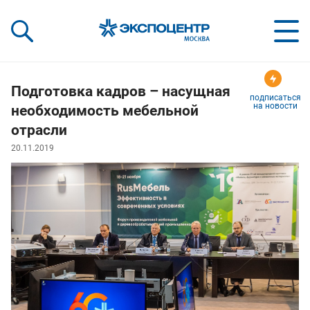
«Экспоцентр»:
Our Shows:
выставки вашего усп
a Key to Your Success
Подготовка кадров – насущная
подписаться
на новости
необходимость мебельной
отрасли
20.11.2019