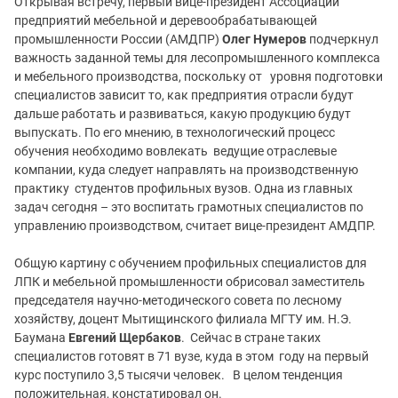
Открывая встречу, первый вице-президент Ассоциации
предприятий мебельной и деревообрабатывающей
промышленности России (АМДПР)
Олег Нумеров
подчеркнул
важность заданной темы для лесопромышленного комплекса
и мебельного производства, поскольку от уровня подготовки
специалистов зависит то, как предприятия отрасли будут
дальше работать и развиваться, какую продукцию будут
выпускать. По его мнению, в технологический процесс
обучения необходимо вовлекать ведущие отраслевые
компании, куда следует направлять на производственную
практику студентов профильных вузов. Одна из главных
задач сегодня – это воспитать грамотных специалистов по
управлению производством, считает вице-президент АМДПР.
Общую картину с обучением профильных специалистов для
ЛПК и мебельной промышленности обрисовал заместитель
председателя научно-методического совета по лесному
хозяйству, доцент Мытищинского филиала МГТУ им. Н.Э.
Баумана
Евгений Щербаков
. Сейчас в стране таких
специалистов готовят в 71 вузе, куда в этом году на первый
курс поступило 3,5 тысячи человек. В целом тенденция
положительная, констатировал он.