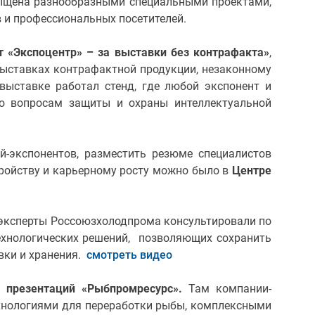
ыщена разнообразными специальными проектами,
 и профессиональных посетителей.
т «Экспоцентр» – за выставки без контрафакта»
,
ыставках контрафактной продукции, незаконному
выставке работал стенд, где любой экспонент и
о вопросам защиты и охраны интеллектуальной
-экспонентов, разместить резюме специалистов
тройству и карьерному росту можно было в
Центре
эксперты Россоюзхолодпрома консультировали по
ехнологических решений, позволяющих сохранить
вки и хранения.
смотреть видео
а презентаций «Рыбпромресурс».
Там компании-
хнологиями для переработки рыбы, комплексными