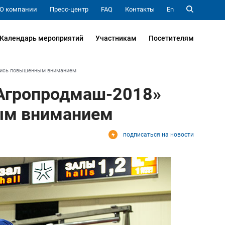
О компании
Пресс-центр
FAQ
Контакты
En
Календарь мероприятий
Участникам
Посетителям
лись повышенным вниманием
Агропродмаш-2018»
ым вниманием
подписаться на новости