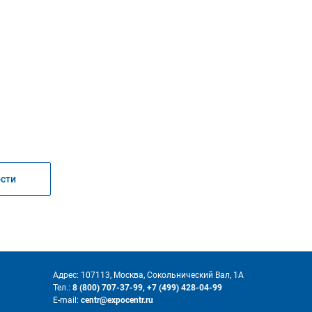
ости
Адрес: 107113, Москва, Сокольнический Вал, 1А
Тел.:
8 (800) 707-37-99,
+7 (499) 428-04-99
E-mail:
centr@expocentr.ru