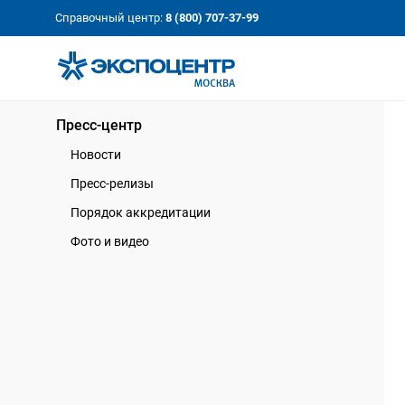
«Экспоцентр»:
Our Shows:
Справочный центр:
8 (800) 707-37-99
выставки вашего усп
a Key to Your Success
Пресс-центр
Новости
Пресс-релизы
Порядок аккредитации
Фото и видео