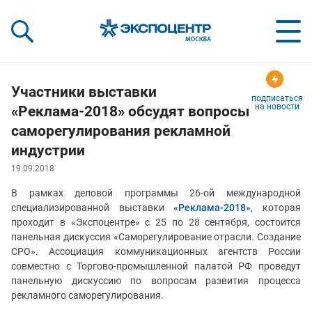
«Экспоцентр»:
Our Shows:
выставки вашего усп
a Key to Your Success
Участники выставки
подписаться
на новости
«Реклама-2018» обсудят вопросы
саморегулирования рекламной
индустрии
19.09.2018
В рамках деловой программы 26-ой международной
специализированной выставки
«Реклама-2018»
, которая
проходит в «Экспоцентре» с 25 по 28 сентября, состоится
панельная дискуссия «Саморегулирование отрасли. Создание
СРО». Ассоциация коммуникационных агентств России
совместно с Торгово-промышленной палатой РФ проведут
панельную дискуссию по вопросам развития процесса
рекламного саморегулирования.