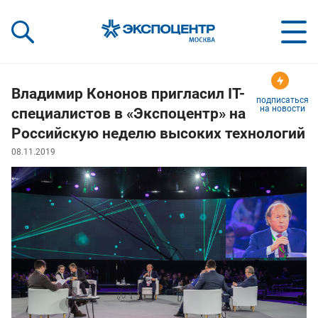
«Экспоцентр»:
Our Shows:
выставки вашего усп
a Key to Your Success
Владимир Кононов пригласил IT-
подписаться
на новости
специалистов в «Экспоцентр» на
Российскую неделю высоких технологий
08.11.2019