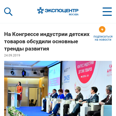
«Экспоцентр»:
Our Shows:
выставки вашего усп
a Key to Your Success
На Конгрессе индустрии детских
подписаться
на новости
товаров обсудили основные
тренды развития
24.09.2019