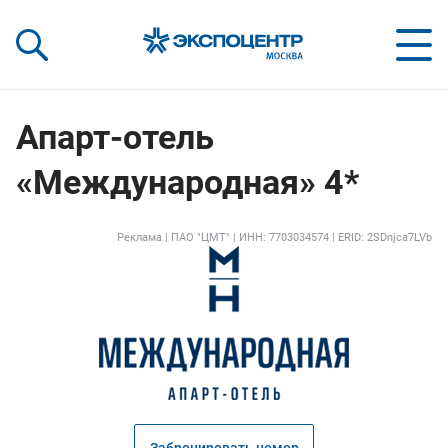
«Экспоцентр»:
Our Shows:
выставки вашего усп
a Key to Your Success
Апарт-отель
«Международная» 4*
Реклама | ПАО "ЦМТ" | ИНН: 7703034574 | ERID: 2SDnjca7LVb